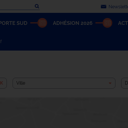
Newslett
che
PORTE SUD
ADHÉSION 2026
ACT
f
Ville
Dom
K