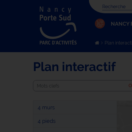
Votre recher
NANCY 
Plan interacti
Plan interactif
Recherche
O
4 murs
12 rue Antoine de St Exupéry
4 pieds
54710 Fléville devant nancy