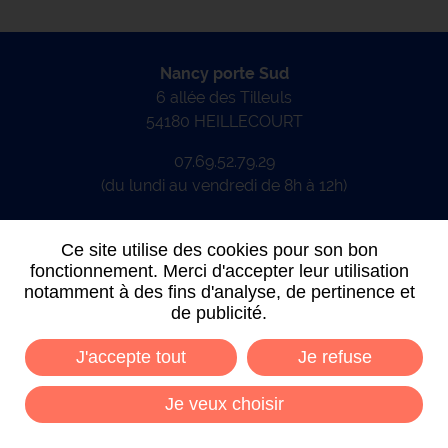
Nancy porte Sud
6 allée des Tilleuls
54180 HEILLECOURT
07.69.52.79.29
(du lundi au vendredi de 8h à 12h)
CONTACTEZ-NOUS
Ce site utilise des cookies pour son bon
fonctionnement. Merci d'accepter leur utilisation
notamment à des fins d'analyse, de pertinence et
de publicité.
J'accepte tout
Je refuse
Données personnelles
Mentions légales
Plan du site
Conditions générales de vente
Je veux choisir