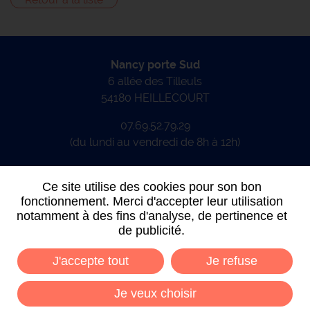
Nancy porte Sud
6 allée des Tilleuls
54180 HEILLECOURT
07.69.52.79.29
(du lundi au vendredi de 8h à 12h)
CONTACTEZ-NOUS
Ce site utilise des cookies pour son bon
fonctionnement. Merci d'accepter leur utilisation
notamment à des fins d'analyse, de pertinence et
de publicité.
J'accepte tout
Je refuse
Données personnelles
Mentions légales
Plan du site
Conditions générales de vente
Je veux choisir