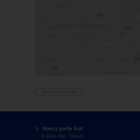
Retour à la liste
Nancy porte Sud
6 allée des Tilleuls