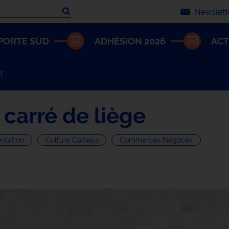
Newslett
che
PORTE SUD
ADHÉSION 2026
ACT
f
 carré de liège
ntation
Culture Cadeau
Commerces Négoces