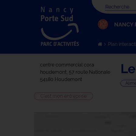
Votre recher
NANCY 
Plan interacti
Le
centre commercial cora
houdemont, 57 route Nationale
54180 Houdemont
Alime
C'est mon entreprise