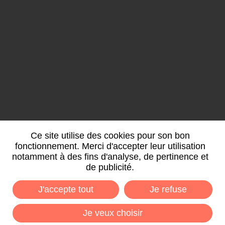
Nancy porte Sud
6 allée des Tilleuls
54180 HEILLECOURT
07.69.52.79.29
Ce site utilise des cookies pour son bon
(du lundi au vendredi de 8h à 12h)
fonctionnement. Merci d'accepter leur utilisation
notamment à des fins d'analyse, de pertinence et
de publicité.
CONTACTEZ-NOUS
J'accepte tout
Je refuse
Je veux choisir