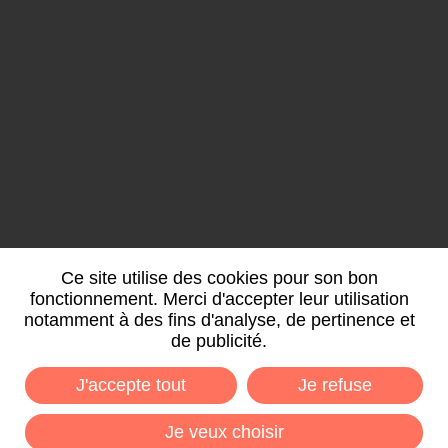
Nancy porte Sud
6 allée des Tilleuls
54180 HEILLECOURT
07.69.52.79.29
Ce site utilise des cookies pour son bon
(du lundi au vendredi de 8h à 12h)
fonctionnement. Merci d'accepter leur utilisation
notamment à des fins d'analyse, de pertinence et
de publicité.
CONTACTEZ-NOUS
J'accepte tout
Je refuse
Je veux choisir