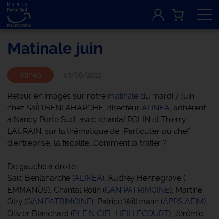
Tog
Matinale juin
Alinea
07/06/2022
Retour en images sur notre
matinale
du mardi 7 juin
chez SaÏD BENLAHARCHE, directeur
ALINÉA
, adhérent
à Nancy Porte Sud, avec chantal ROLIN et Thierry
LAURAIN, sur la thématique de “Particulier ou chef
d'entreprise, la fiscalité...Comment la traiter ?
De gauche à droite
Saïd Benlaharche (
ALINEA
), Audrey Hennegrave (
EMMANÜS), Chantal Rolin (
GAN PATRIMOINE
), Martine
Olry (
GAN PATRIMOINE
), Patrice Wittmann (
APPS AEIM
),
Olivier Blanchard (
PLEIN CIEL HEILLECOURT
), Jérémie