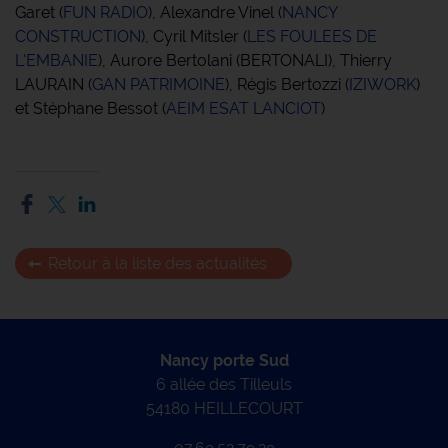
Garet (
FUN RADIO
), Alexandre Vinel (
NANCY
CONSTRUCTION
), Cyril Mitsler (
LES FOULEES DE
L'EMBANIE
), Aurore Bertolani (BERTONALI), Thierry
LAURAIN (
GAN PATRIMOINE
), Régis Bertozzi (
IZIWORK
)
et Stéphane Bessot (
AEIM ESAT LANCIOT
)
Retour à la liste des actualités
Nancy porte Sud
6 allée des Tilleuls
54180 HEILLECOURT