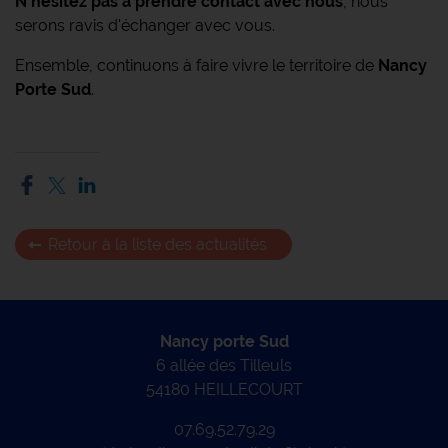
N'hésitez pas à prendre contact avec nous
, nous
serons ravis d'échanger avec vous.
Ensemble, continuons à faire vivre le territoire de
Nancy
Porte Sud
.
Retour à la liste des actualités
Nancy porte Sud
6 allée des Tilleuls
54180 HEILLECOURT
07.69.52.79.29